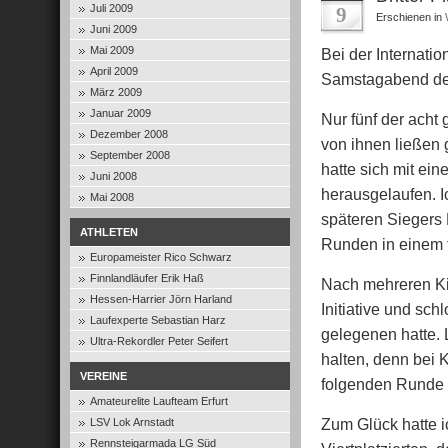
Juli 2009
9
Erschienen in
Juni 2009
Mai 2009
Bei der Internati
April 2009
Samstagabend den 
März 2009
Januar 2009
Nur fünf der acht
Dezember 2008
von ihnen ließen 
September 2008
hatte sich mit ei
Juni 2008
herausgelaufen. I
Mai 2008
späteren Siegers 
ATHLETEN
Runden in einem f
Europameister Rico Schwarz
Finnlandläufer Erik Haß
Nach mehreren Ki
Hessen-Harrier Jörn Harland
Initiative und sc
Laufexperte Sebastian Harz
gelegenen hatte. 
Ultra-Rekordler Peter Seifert
halten, denn bei 
VEREINE
folgenden Runde v
Amateurelite Laufteam Erfurt
Zum Glück hatte i
LSV Lok Arnstadt
Rennsteigarmada LG Süd