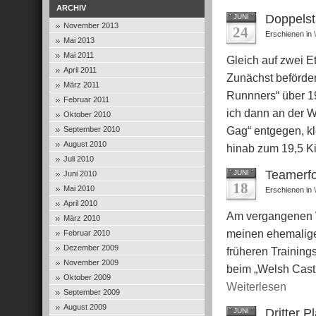
ARCHIV
Doppelst
JUNI
November 2013
24
Erschienen in
Mai 2013
Mai 2011
Gleich auf zwei E
April 2011
Zunächst beförder
März 2011
Runnners“ über 1
Februar 2011
ich dann an der W
Oktober 2010
Gag“ entgegen, kl
September 2010
August 2010
hinab zum 19,5 K
Juli 2010
Teamerfo
JUNI
Juni 2010
18
Mai 2010
Erschienen in
April 2010
Am vergangenen W
März 2010
meinen ehemalige
Februar 2010
Dezember 2009
früheren Trainings
November 2009
beim „Welsh Castle
Oktober 2009
Weiterlesen
September 2009
August 2009
Dritter 
JUNI