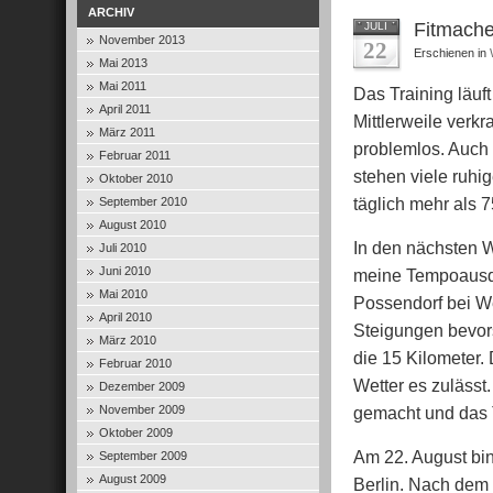
ARCHIV
Fitmache
JULI
November 2013
22
Erschienen in
Mai 2013
Mai 2011
Das Training läuft
April 2011
Mittlerweile verk
März 2011
problemlos. Auch 
Februar 2011
stehen viele ruhi
Oktober 2010
täglich mehr als 
September 2010
August 2010
In den nächsten W
Juli 2010
Juni 2010
meine Tempoausda
Mai 2010
Possendorf bei We
April 2010
Steigungen bevors
März 2010
die 15 Kilometer. 
Februar 2010
Wetter es zulässt.
Dezember 2009
November 2009
gemacht und das 
Oktober 2009
Am 22. August bin
September 2009
August 2009
Berlin. Nach dem 