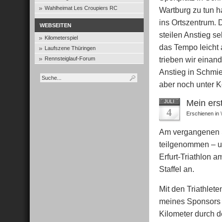
Wahlheimat Les Croupiers RC
Wartburg zu tun h
ins Ortszentrum. 
WEBSEITEN
steilen Anstieg s
Kilometerspiel
das Tempo leicht
Laufszene Thüringen
trieben wir einand
Rennsteiglauf-Forum
Anstieg in Schmie
aber noch unter K
Mein erst
JULI
4
Erschienen in
Am vergangenen S
teilgenommen – u
Erfurt-Triathlon a
Staffel an.
Mit den Triathlete
meines Sponsors 
Kilometer durch d