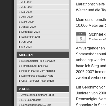
Juli 2009
Marathonschleife s
Juni 2009
Wetter und die T
Mai 2009
April 2009
Mein erster ernst
März 2009
10.000 Meter am 
Januar 2009
Dezember 2008
Schneekop
JULI
September 2008
6
Erschienen in
Juni 2008
Mai 2008
Am vergangenen S
Sommerhöhepunkt 
ATHLETEN
unbedingt wieder 
Europameister Rico Schwarz
hatte ich Sieg un
Finnlandläufer Erik Haß
Hessen-Harrier Jörn Harland
2005-2007 immer 
Laufexperte Sebastian Harz
zweimal verbesse
Ultra-Rekordler Peter Seifert
Mit Geronimo von
VEREINE
Junioren von 200
Amateurelite Laufteam Erfurt
Rennsteiglaufvere
LSV Lok Arnstadt
Sportplatz in Sch
Rennsteigarmada LG Süd