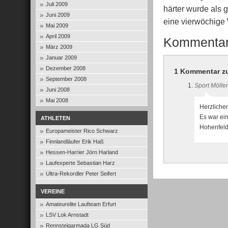
Juli 2009
härter wurde als 
Juni 2009
eine vierwöchige
Mai 2009
April 2009
Kommenta
März 2009
Januar 2009
Dezember 2008
1 Kommentar zu 
September 2008
Sport Möller
Juni 2008
Mai 2008
Herzlichen
Es war ei
ATHLETEN
Hohenfeld
Europameister Rico Schwarz
Finnlandläufer Erik Haß
Hessen-Harrier Jörn Harland
Laufexperte Sebastian Harz
Ultra-Rekordler Peter Seifert
VEREINE
Amateurelite Laufteam Erfurt
LSV Lok Arnstadt
Rennsteigarmada LG Süd