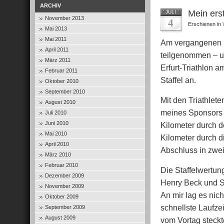
ARCHIV
Mein erst
JULI
November 2013
4
Erschienen in
Mai 2013
Mai 2011
Am vergangenen S
April 2011
teilgenommen – u
März 2011
Erfurt-Triathlon a
Februar 2011
Staffel an.
Oktober 2010
September 2010
Mit den Triathlete
August 2010
meines Sponsors 
Juli 2010
Juni 2010
Kilometer durch d
Mai 2010
Kilometer durch d
April 2010
Abschluss in zwe
März 2010
Februar 2010
Die Staffelwertun
Dezember 2009
Henry Beck und Se
November 2009
An mir lag es nich
Oktober 2009
schnellste Laufze
September 2009
August 2009
vom Vortag steckt