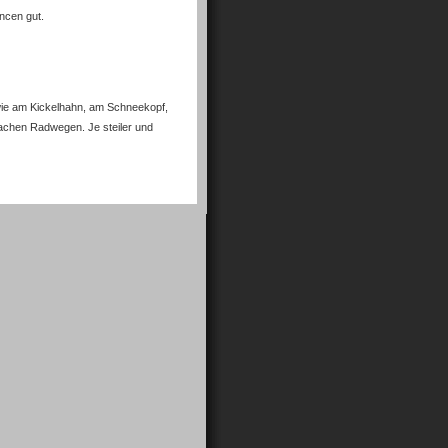
ncen gut.
wie am Kickelhahn, am Schneekopf,
flachen Radwegen. Je steiler und