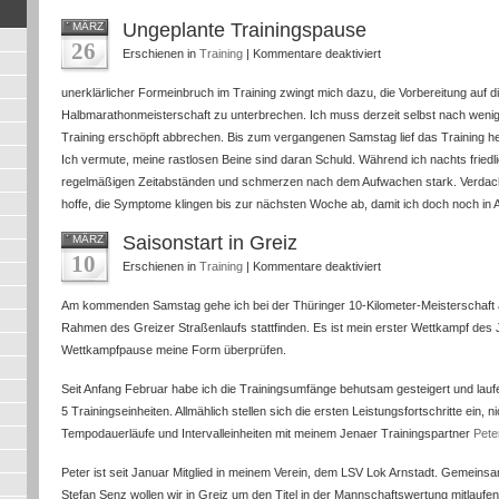
Ungeplante Trainingspause
MÄRZ
26
für
Erschienen in
Training
|
Kommentare deaktiviert
Ungeplante
unerklärlicher Formeinbruch im Training zwingt mich dazu, die Vorbereitung auf 
Trainingspause
Halbmarathonmeisterschaft zu unterbrechen. Ich muss derzeit selbst nach weni
Training erschöpft abbrechen. Bis zum vergangenen Samstag lief das Training he
Ich vermute, meine rastlosen Beine sind daran Schuld. Während ich nachts fried
regelmäßigen Zeitabständen und schmerzen nach dem Aufwachen stark. Verdach
hoffe, die Symptome klingen bis zur nächsten Woche ab, damit ich doch noch in 
Saisonstart in Greiz
MÄRZ
10
für
Erschienen in
Training
|
Kommentare deaktiviert
Saisonstart
Am kommenden Samstag gehe ich bei der Thüringer 10-Kilometer-Meisterschaft 
in
Rahmen des Greizer Straßenlaufs stattfinden. Es ist mein erster Wettkampf des J
Greiz
Wettkampfpause meine Form überprüfen.
Seit Anfang Februar habe ich die Trainingsumfänge behutsam gesteigert und lauf
5 Trainingseinheiten. Allmählich stellen sich die ersten Leistungsfortschritte ein, 
Tempodauerläufe und Intervalleinheiten mit meinem Jenaer Trainingspartner
Pete
Peter ist seit Januar Mitglied in meinem Verein, dem LSV Lok Arnstadt. Gemein
Stefan Senz wollen wir in Greiz um den Titel in der Mannschaftswertung mitlaufe