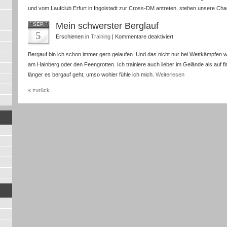
und vom Laufclub Erfurt in Ingolstadt zur Cross-DM antreten, stehen unsere Cha
Mein schwerster Berglauf
SEP.
5
für
Erschienen in
Training
|
Kommentare deaktiviert
Mein
Bergauf bin ich schon immer gern gelaufen. Und das nicht nur bei Wettkämpfen 
schwerster
am Hainberg oder den Feengrotten. Ich trainiere auch lieber im Gelände als auf 
Berglauf
länger es bergauf geht, umso wohler fühle ich mich.
Weiterlesen
« zurück