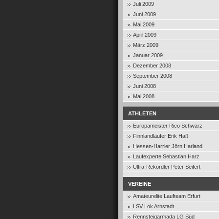
Juli 2009
Juni 2009
Mai 2009
April 2009
März 2009
Januar 2009
Dezember 2008
September 2008
Juni 2008
Mai 2008
ATHLETEN
Europameister Rico Schwarz
Finnlandläufer Erik Haß
Hessen-Harrier Jörn Harland
Laufexperte Sebastian Harz
Ultra-Rekordler Peter Seifert
VEREINE
Amateurelite Laufteam Erfurt
LSV Lok Arnstadt
Rennsteigarmada LG Süd