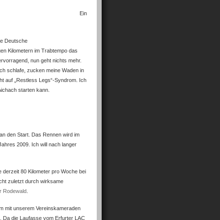
Ein
die Deutsche
gen Kilometern im Trabtempo das
rvorragend, nun geht nichts mehr.
lich schlafe, zucken meine Waden in
t auf „Restless Legs“-Syndrom. Ich
Aichach starten kann.
an den Start. Das Rennen wird im
ahres 2009. Ich will nach langer
e derzeit 80 Kilometer pro Woche bei
nicht zuletzt durch wirksame
r Rodewald
.
sam mit unserem Vereinskameraden
n. Da die Laufasse vom Erfurter LAC