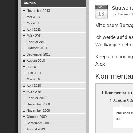
ARCHIV
Startsch
MAI
November 2013
13
Erschienen in
Mai 2013
Mai 2011
Mit diesem Beitrag
April 2011
März 2011
Ich werde auf die
Februar 2011
Wettkampfergebnis
Oktober 2010
September 2010
Keep on runnning
August 2010
Alex
Juli 2010
Juni 2010
Kommenta
Mai 2010
April 2010
März 2010
1 Kommentar zu 
Februar 2010
Steffi
am 5. Ju
Dezember 2009
November 2009
stell doch 
Oktober 2009
liab
September 2009
August 2009