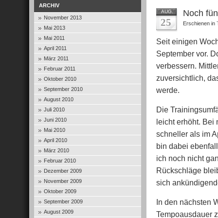
ARCHIV
Noch fün
AUG.
November 2013
25
Erschienen in
Mai 2013
Mai 2011
Seit einigen Woch
April 2011
September vor. Do
März 2011
verbessern. Mittl
Februar 2011
zuversichtlich, d
Oktober 2010
werde.
September 2010
August 2010
Die Trainingsumf
Juli 2010
Juni 2010
leicht erhöht. Bei
Mai 2010
schneller als im A
April 2010
bin dabei ebenfall
März 2010
ich noch nicht ga
Februar 2010
Rückschläge blei
Dezember 2009
November 2009
sich ankündigend
Oktober 2009
In den nächsten 
September 2009
August 2009
Tempoausdauer zu