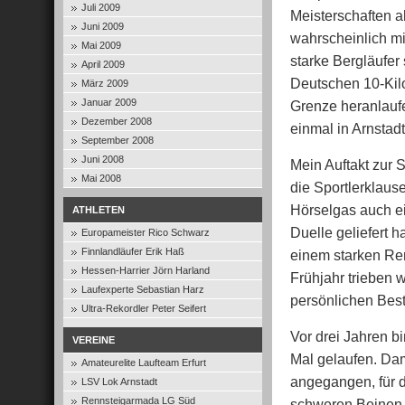
Juli 2009
Meisterschaften al
Juni 2009
wahrscheinlich mi
Mai 2009
starke Bergläufer 
April 2009
Deutschen 10-Kilo
März 2009
Januar 2009
Grenze heranlaufe
Dezember 2008
einmal in Arnstadt
September 2008
Juni 2008
Mein Auftakt zur 
Mai 2008
die Sportlerklaus
Hörselgas auch ei
ATHLETEN
Duelle geliefert 
Europameister Rico Schwarz
Finnlandläufer Erik Haß
einem starken Ren
Hessen-Harrier Jörn Harland
Frühjahr trieben 
Laufexperte Sebastian Harz
persönlichen Best
Ultra-Rekordler Peter Seifert
Vor drei Jahren b
VEREINE
Mal gelaufen. Da
Amateurelite Laufteam Erfurt
angegangen, für d
LSV Lok Arnstadt
Rennsteigarmada LG Süd
schweren Beinen b